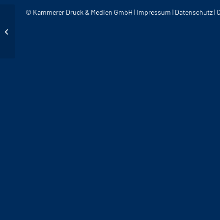
© Kammerer Druck & Medien GmbH |
Impressum
|
Datenschutz
|
Schreinerei
Kemmetmüller –
Logogestaltung